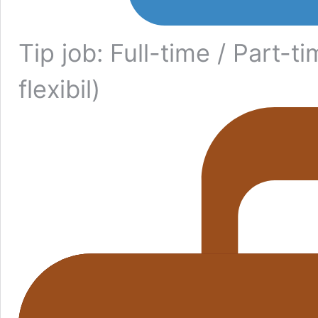
Tip job: Full-time / Part-t
flexibil)