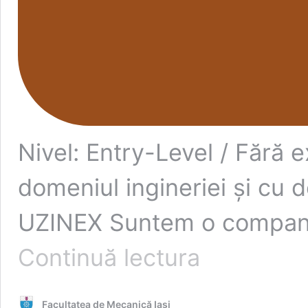
Nivel: Entry-Level / Fără 
domeniul ingineriei și cu 
UZINEX Suntem o compani
UzineX
Continuă lectura
caută
Student
Pasionat
Facultatea de Mecanică Iaşi
/