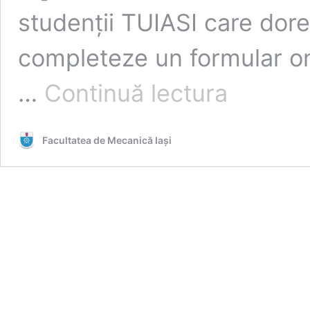
studenții TUIASI care dore
completeze un formular onl
Informații
…
Continuă lectura
privind
cazarea
în
Facultatea de Mecanică Iaşi
anul
universitar
2025-
2026