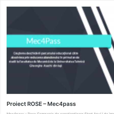
Proiect ROSE – Mec4pass
Mec4pass – Rose Campanie de conștientizare Start Anul I de im