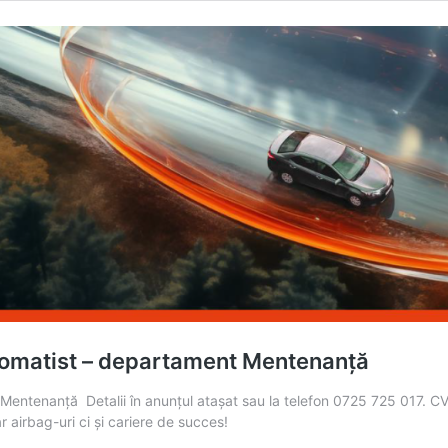
tomatist – departament Mentenanță
enanță ‍‍ Detalii în anunțul atașat sau la telefon 0725 725 017. CV-
r airbag-uri ci și cariere de succes!