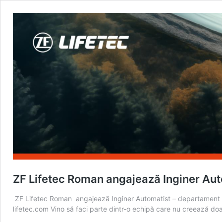
ZF Lifetec Roman angajează Inginer Au
ZF Lifetec Roman angajează Inginer Automatist – departament Ment
lifetec.com Vino să faci parte dintr-o echipă care nu creează doa