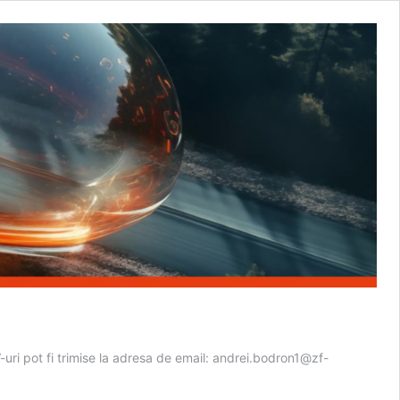
uri pot fi trimise la adresa de email: andrei.bodron1@zf-