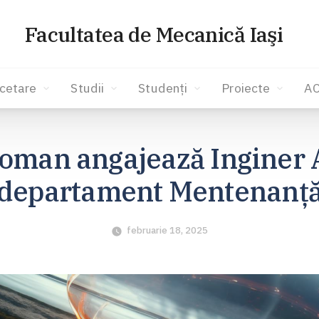
Facultatea de Mecanică Iaşi
cetare
Studii
Studenți
Proiecte
A
Roman angajează Inginer 
departament Mentenanț
februarie 18, 2025