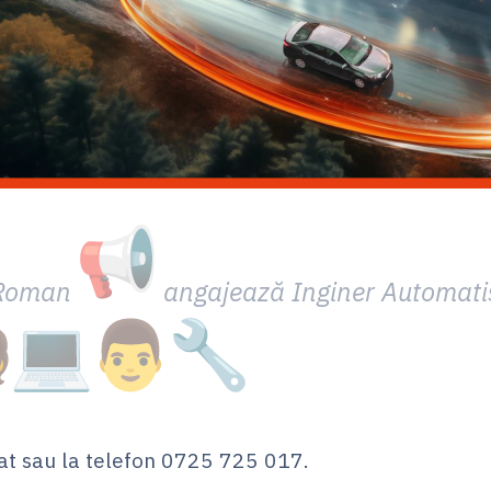
 Roman
angajează Inginer Automati
șat sau la telefon 0725 725 017.