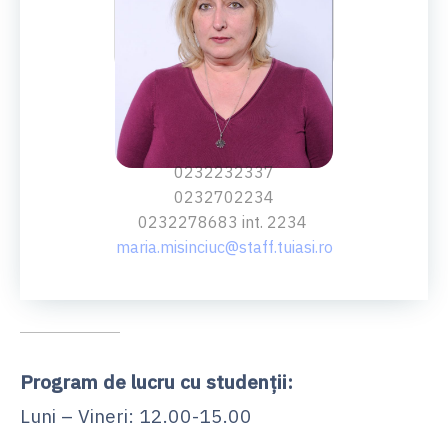
SECRETAR
ing.
Maria Misinciuc
0232232337
0232702234
0232278683 int. 2234
maria.misinciuc@staff.tuiasi.ro
Program de lucru cu studenţii:
Luni – Vineri: 12.00-15.00