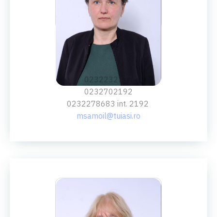
SECRETAR ŞEF
ing.
Mihaela Samoil
0232232337
0232702192
0232278683 int. 2192
msamoil@tuiasi.ro