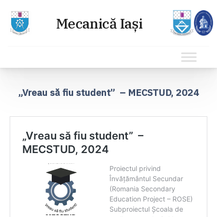
Sari
la
„Vreau să fiu student” – MECSTUD, 2024
conținut