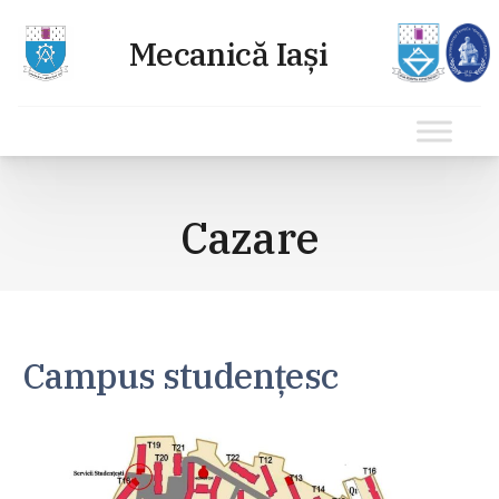
Sari
la
Cazare
conținut
Campus studențesc