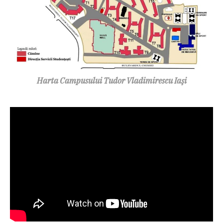
Harta Campusului Tudor Vladimirescu Iaşi