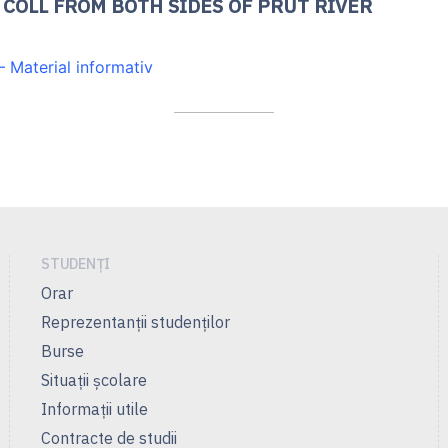
 COLL FROM BOTH SIDES OF PRUT RIVER
Material informativ
STUDENȚI
Orar
Reprezentanţii studenţilor
Burse
Situații școlare
Informații utile
Contracte de studii