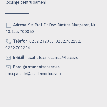
locuinţe pentru oameni.
Adresa:
Str. Prof. Dr. Doc. Dimitrie Mangeron, Nr.
43, Iasi, 700050
Telefon:
0232.232337, 0232.702192,
0232.702234
E-mail:
facultatea.mecanica@tuiasi.ro
Foreign students:
carmen-
ema.panaite@academic.tuiasi.ro