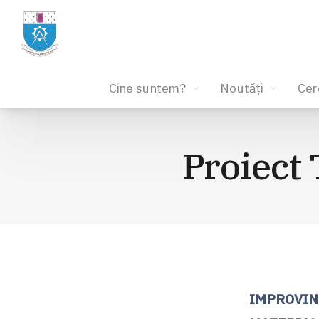
Cine suntem?
Noutăți
Cer
Sari
la
Proiect
conținut
IMPROVIN