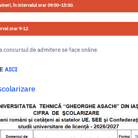
vineri, în intervalul orar 09:00–15:00.
rval orar 9-12
la concursul de admitere se face online.
TE
AICI
școlarizare