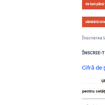
de luni până 
sâmbătă inte
Înscrierea 
ÎNSCRIE-
Cifră de 