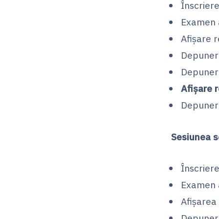
Înscriere
Examen a
Afișare r
Depunere
Depunere
Afișare r
Depunere 
Sesiunea 
Înscrier
Examen 
Afişarea
Depunere