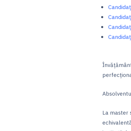
Candidaț
Candidaț
Candidaț
Candidaț
Învăţământ
perfecţiona
Absolventu
La master s
echivalentă