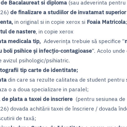
 de Bacalaureat si diploma
(sau adeverinta pentru 
026)
de finalizare a studiilor de invatamat superio
centa,
in original si in copie xerox si
Foaia Matricola
atul de nastere
, in copie xerox
nta medicala tip,
Adeverinţa trebuie să specifice “
 boli psihice și infecțio-contagioase
“. Acolo unde 
 avizul psihologic/psihiatric.
tografii tip carte de identitate;
nta
din care sa rezulte calitatea de student pentru 
za o a doua specializare in paralel;
 de plata a taxei de inscriere
(pentru sesiunea de
26) dovada achitării taxei de înscriere / dovada înde
scutirii de taxă;