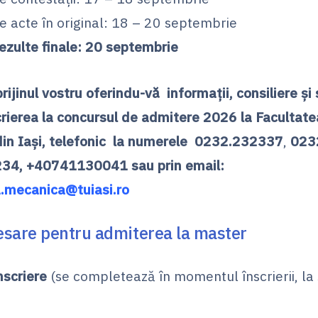
 acte în original: 18 – 20 septembrie
rezulte finale: 20 septembrie
rijinul vostru oferindu-vă informații, consiliere și
crierea la concursul de admitere 2026 la Facultate
in Iași,
telefonic la numerele 0232.232337
,
023
234, +40741130041
sau
prin email:
a.mecanica@tuiasi.ro
esare pentru admiterea la master
nscriere
(se completează în momentul înscrierii, la 