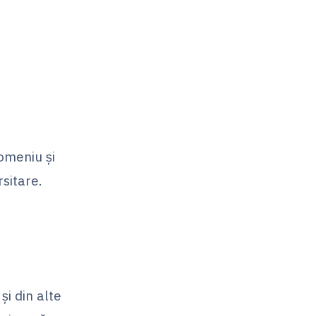
omeniu şi
rsitare.
şi din alte