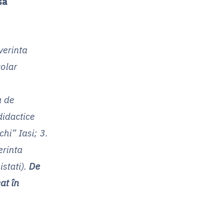
sa
verinta
colar
a de
didactice
hi” Iasi; 3.
erinta
istati).
De
at în