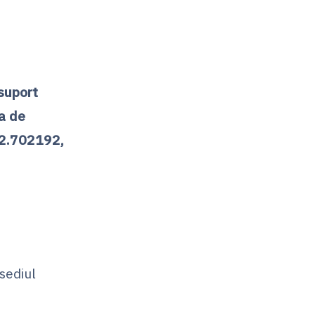
 suport
a de
2.702192,
sediul