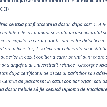
 simpla dupa Cartea de Identitate
+ anexa cu adre
CEI)
irea de taxa pot fi atasate la dosar, dupa caz:
1. Ade
e unitatea de invatamant si vizata de inspectoratul s
 cazul copiilor a caror parinti sunt cadre didactice in
l preuniversitar; 2. Adeverinta eliberata de instituti
superior in cazul copiilor a caror parinti sunt cadre 
e sau angajati ai Universitatii Tehnice “Gheorghe Asac
izate dupa certificatul de deces al parintilor sau adev
e Centrul de plasament in cazul copiilor orfani sau as
a dosar trebuie să fie depusă Diploma de Bacalaure