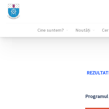
Cine suntem?
Noutăți
Cer
Sari
la
conținut
REZULTAT
Programul 