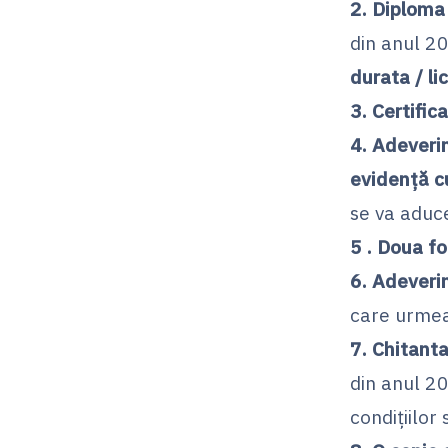
2. Diploma
din anul 2
durata / li
3. Certific
4. Adeveri
evidență cu
se va aduce
5 . Doua fo
6. Adeveri
care urmea
7. Chitanta
din anul 20
condițiilor 