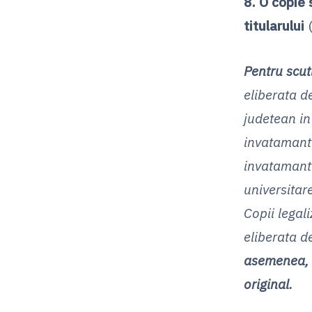
8. O copie
titularului
(
Pentru scut
eliberata d
judetean in
invatamantu
invatamant 
universitar
Copii legal
eliberata d
asemenea, l
original.