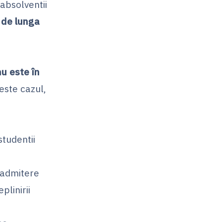
absolventii
r de lunga
;
nu este în
este cazul,
studentii
 admitere
plinirii