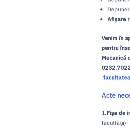
Depunere
Afişare 
Venim în sp
pentru îns
Mecanică d
0232.702
facultate
Acte nec
1.
Fişa de i
facultăţii)