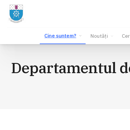
Cine suntem?
Noutăți
Cer
Sari
la
Departamentul de
conținut