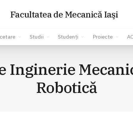
Facultatea de Mecanică Iaşi
cetare
Studii
Studenți
Proiecte
A
 Inginerie Mecanic
Robotică