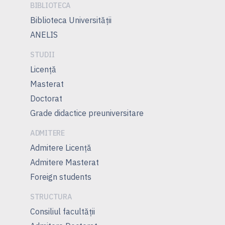
BIBLIOTECA
Biblioteca Universității
ANELIS
STUDII
Licență
Masterat
Doctorat
Grade didactice preuniversitare
ADMITERE
Admitere Licenţă
Admitere Masterat
Foreign students
STRUCTURA
Consiliul facultăţii