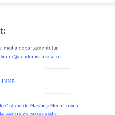
t:
e-mail a departamentului:
dimmr@academic.tuiasi.ro
t IMMR
de Organe de Maşini şi Mecatronică
de Rezistenţa Materialelor