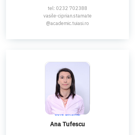
tel: 0232 702388
vasile-ciprian.stamate
@academic.tuiasi.ro
CONF.DR.ING.
Ana Tufescu