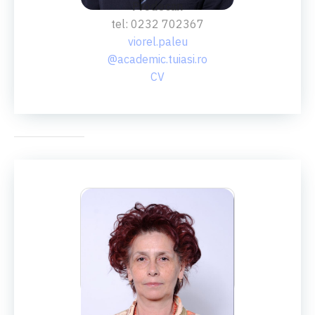
Prodecan
tel: 0232 702367
viorel.paleu
@academic.tuiasi.ro
CV
CONF.DR.ING.