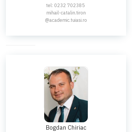
tel: 0232 702385
mihail-catalin.tiron
@academic.tuiasi.ro
Ș.L.DR.ING.
Bogdan Chiriac