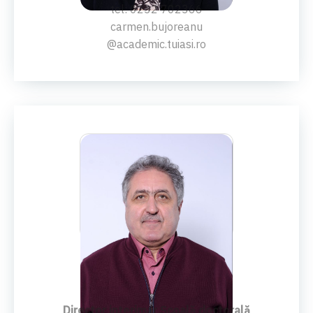
tel: 0232 702366
carmen.bujoreanu
@academic.tuiasi.ro
PROF.UNIV.DR.ING.
Corneliu Munteanu
Director interimar Școală doctorală