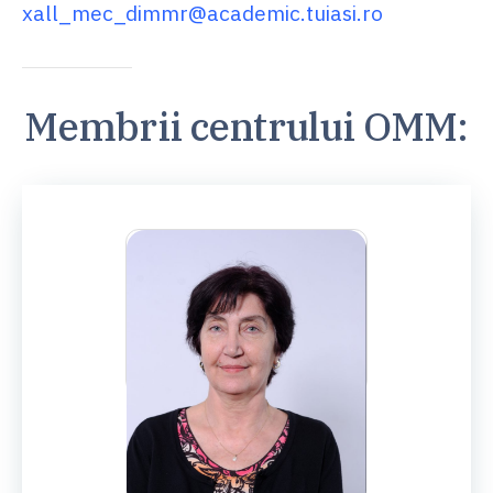
xall_mec_dimmr@academic.tuiasi.ro
Membrii centrului OMM:
PROF.UNIV.DR.ING.
Carmen Bujoreanu