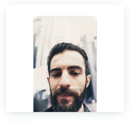
DRD. AS.ING.
Andrei Popescu
andrei.popescu
@academic.tuiasi.ro