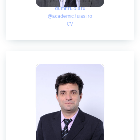
tel: 0232 702374
dumitru.olaru
@academic.tuiasi.ro
CV
PROF.AB.DR.ING.
Viorel Paleu