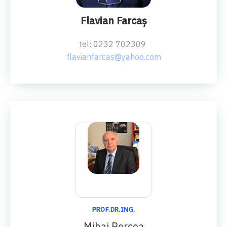
PROF.UNIV.DR.ING.
Flavian Farcaş
tel: 0232 702309
flavianfarcas@yahoo.com
PROF.DR.ING.
Mihai Bercea