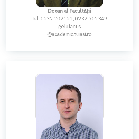
Decan al Facultății
tel: 0232 702121, 0232 702349
gelu.ianus
@academic.tuiasi.ro
PROF.UNIV.AB.DR.ING.
Bogdan Istrate