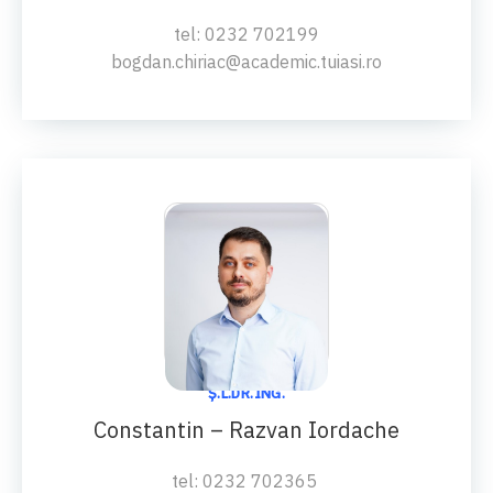
tel: 0232 702199
bogdan.chiriac@academic.tuiasi.ro
Ș.L.DR.ING.
Constantin – Razvan Iordache
tel: 0232 702365