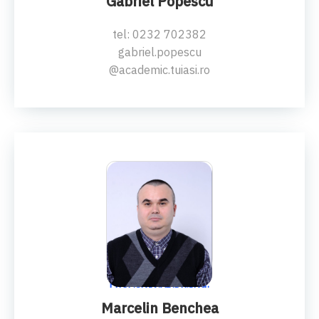
Gabriel Popescu
tel: 0232 702382
gabriel.popescu
@academic.tuiasi.ro
PROF.UNIV.AB.DR.ING.
Marcelin Benchea