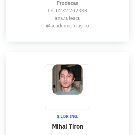
Prodecan
tel: 0232 702388
ana.tufescu
@academic.tuiasi.ro
Ş.L.DR.ING.
Mihai Tiron