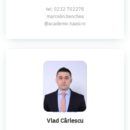
tel: 0232 702278
marcelin.benchea
@academic.tuiasi.ro
CONF.DR.ING.
Vlad Cârlescu