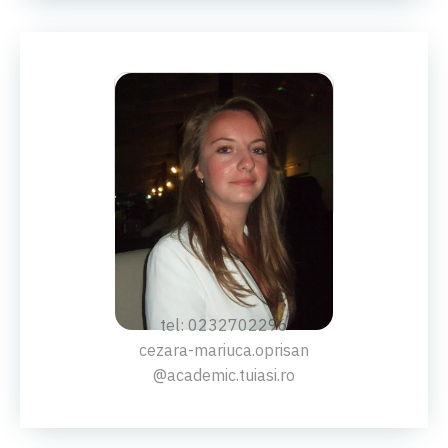
DRD.MAT.INF.
Cezara-Măriuca Oprișan
tel: 0232702296
cezara-mariuca.oprisan
@academic.tuiasi.ro