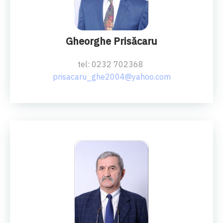
PROF.UNIV.DR.ING.
Gheorghe Prisăcaru
tel: 0232 702368
prisacaru_ghe2004@yahoo.com