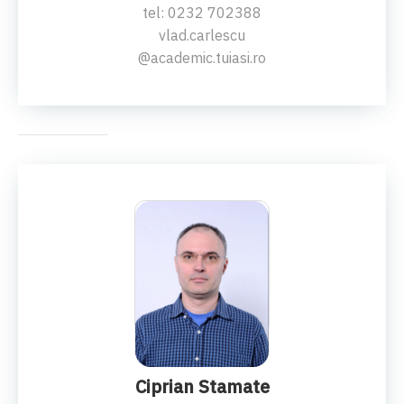
tel: 0232 702388
vlad.carlescu
@academic.tuiasi.ro
CONF.DR.ING.
Ciprian Stamate