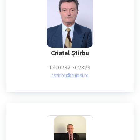
CONF.UNIV.DR.ING.
Cristel Ştirbu
tel: 0232 702373
cstirbu@tuiasi.ro