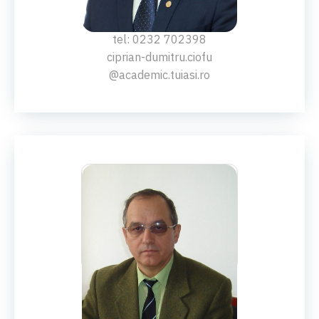
Ciprian-Dumitru Ciofu
tel: 0232 702398
ciprian-dumitru.ciofu
@academic.tuiasi.ro
CONF.DR.ING.
Gelu Ianuş