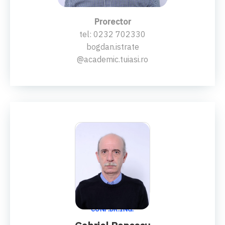
Prorector
tel: 0232 702330
bogdan.istrate
@academic.tuiasi.ro
CONF.DR.ING.