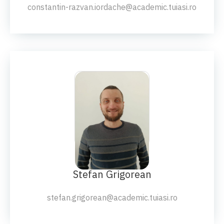
constantin-razvan.iordache@academic.tuiasi.ro
Ș.L.DR.ING.
Stefan Grigorean
stefan.grigorean@academic.tuiasi.ro