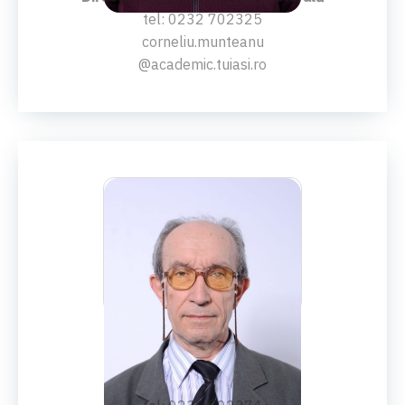
tel: 0232 702325
corneliu.munteanu
@academic.tuiasi.ro
PROF.UNIV.DR.ING.
Dumitru Olaru