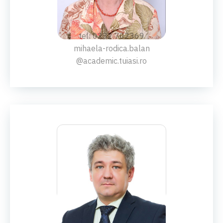
Rodica Mihaela Bălan
tel: 0232 702369
mihaela-rodica.balan
@academic.tuiasi.ro
CONF. DR.ING.