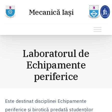
Sari
la
Laboratorul de
conținut
Echipamente
periferice
Este destinat disciplinei Echipamente
periferice şi birotică predată studenţilor