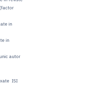
(factor
ate in
te in
 unic autor
exate ISI