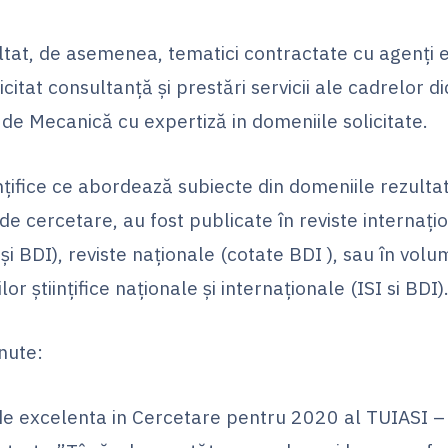
ltat, de asemenea, tematici contractate cu agenţi 
icitat consultanţă şi prestări servicii ale cadrelor di
de Mecanică cu expertiză in domeniile solicitate.
inţifice ce abordează subiecte din domeniile rezulta
 de cercetare, au fost publicate în reviste internaţi
 şi BDI), reviste naţionale (cotate BDI ), sau în vol
or ştiinţifice naţionale şi internaţionale (ISI si BDI)
nute:
e excelenta in Cercetare pentru 2020 al TUIASI – S