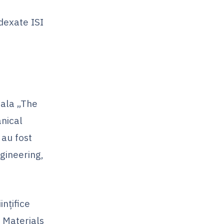
ndexate ISI
nala „The
nical
 au fost
gineering,
inţifice
 Materials