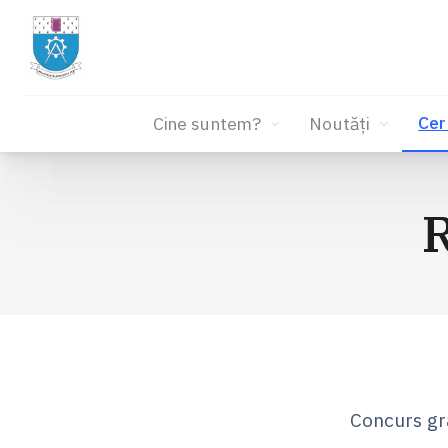
Cer
Cine suntem?
Noutăți
Sari
la
R
conținut
Concurs gr