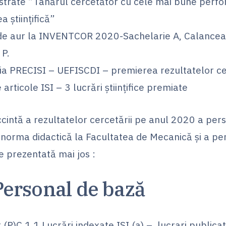
strate ”Tânărul cercetător cu cele mai bune perfo
a științifică”
de aur la INVENTCOR 2020-Sachelarie A, Calancea 
 P.
ia PRECISI – UEFISCDI – premierea rezultatelor cer
 articole ISI – 3 lucrări ştiinţifice premiate
ccintă a rezultatelor cercetării pe anul 2020 a per
 norma didactică la Facultatea de Mecanică şi a pe
e prezentată mai jos :
ersonal de bază
 (P)C.1.1 Lucrări indexate ISI (a) – lucrari publicat