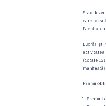
S-au dezvo
care au sol
Facultatea 
Lucrări şti
activitatea
(cotate ISI
manifestăril
Premii obţi
Premiul d