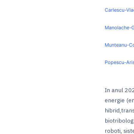
Carlescu-Vl
Manolache-
Munteanu-Co
Popescu-Ari
In anul 202
energie (en
hibrid,tran
biotribolog
roboti, sis