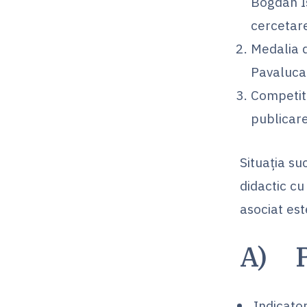
Bogdan I
cercetare
Medalia 
Pavaluca
Competit
publicare
Situaţia su
didactic cu
asociat est
A) P
Indicator