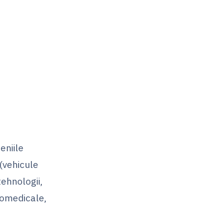
eniile
 (vehicule
tehnologii,
biomedicale,