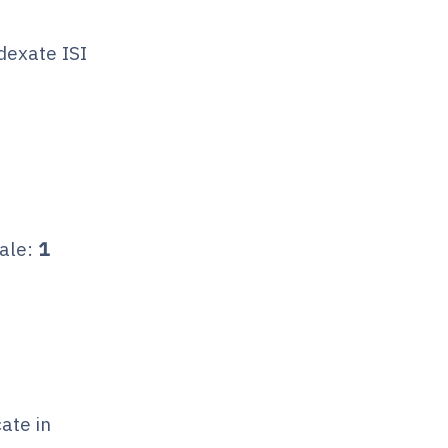
ndexate ISI
nale:
1
ate in