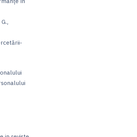
rmanțe în
G.,
cetării-
sonalului
rsonalului
e in reviste