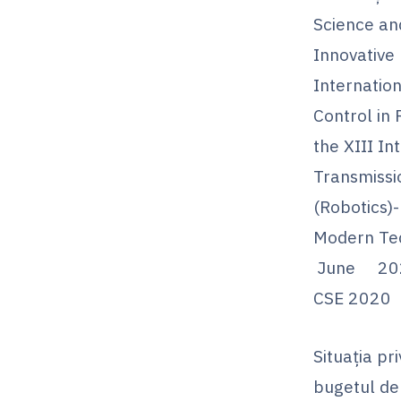
Science an
Innovativ
Internatio
Control in
the XIII I
Transmissi
(Robotics)
Modern T
June 2020
CSE 2020
Situaţia pr
bugetul de 