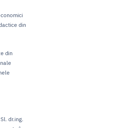
economici
dactice din
te din
onale
umele
.
l. dr.ing.