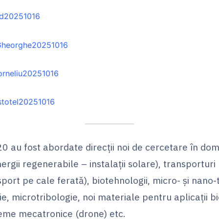
ad20251016
Gheorghe20251016
rneliu20251016
stotel20251016
0 au fost abordate direcţii noi de cercetare în dom
ergii regenerabile – instalaţii solare), transporturi
sport pe cale ferată), biotehnologii, micro- şi nano-
ie, microtribologie, noi materiale pentru aplicații 
teme mecatronice (drone) etc.