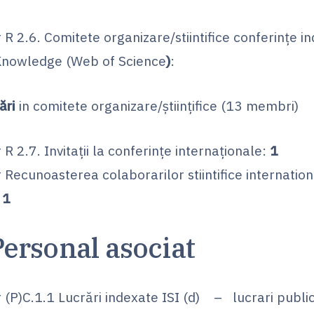
 R 2.6. Comitete organizare/stiintifice conferinţe i
Knowledge (Web of Science
)
:
pări
in comitete organizare/ştiinţifice (13 membri)
 R 2.7. Invitaţii la conferinţe internaţionale:
1
r Recunoasterea colaborarilor stiintifice internatio
:
1
ersonal asociat
r (P)C.1.1 Lucrări indexate ISI (d) – lucrari public