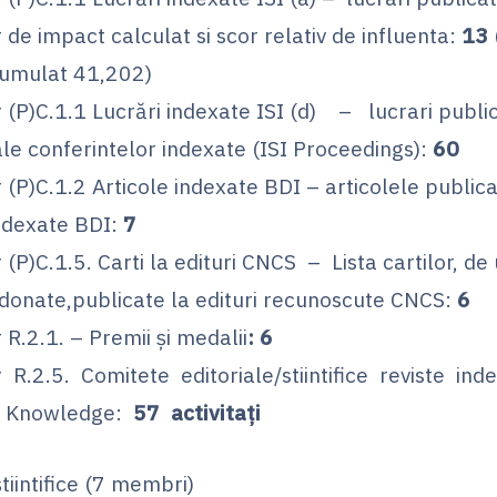
 de impact calculat si scor relativ de influenta:
13
cumulat 41,202)
r (P)C.1.1 Lucrări indexate ISI (d) – lucrari public
le conferintelor indexate (ISI Proceedings):
60
 (P)C.1.2 Articole indexate BDI – articolele publica
indexate BDI:
7
 (P)C.1.5. Carti la edituri CNCS – Lista cartilor, de
donate,publicate la edituri recunoscute CNCS:
6
 R.2.1. – Premii şi medalii
:
6
r R.2.5. Comitete editoriale/stiintifice reviste ind
 Knowledge:
57 activitaţi
ştiintifice (7 membri)