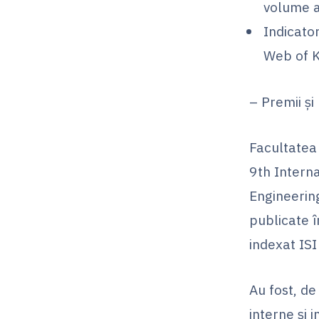
volume a
Indicator
Web of K
– Premii şi
Facultatea 
9th Intern
Engineering
publicate 
indexat ISI
Au fost, de
interne şi 