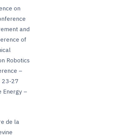
ence on
onference
urement and
ference of
ical
on Robotics
erence –
I 23-27
 Energy –
re de la
evine