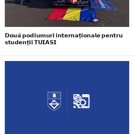
𝗗𝗼𝘂𝗮̆ 𝗽𝗼𝗱𝗶𝘂𝗺𝘂𝗿𝗶 𝗶𝗻𝘁𝗲𝗿𝗻𝗮𝘁̦𝗶𝗼𝗻𝗮𝗹𝗲 𝗽𝗲𝗻𝘁𝗿𝘂
𝘀𝘁𝘂𝗱𝗲𝗻𝘁̦𝗶𝗶 𝗧𝗨𝗜𝗔𝗦𝗜