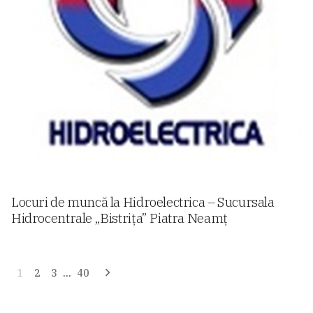
Locuri de muncă la Hidroelectrica – Sucursala
Hidrocentrale „Bistrița” Piatra Neamț
Navigare
1
2
3
…
40
în
articole