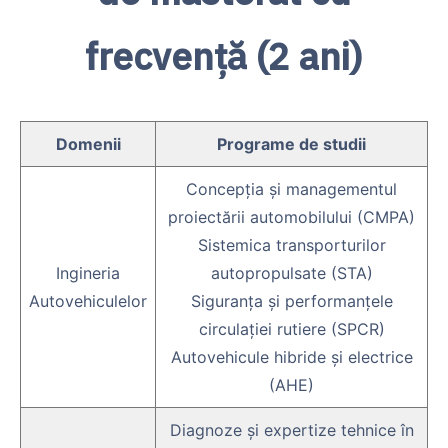
frecvență (2 ani)
Domenii
Programe de studii
Concepţia şi managementul
proiectării automobilului (CMPA)
Sistemica transporturilor
Ingineria
autopropulsate (STA)
Autovehiculelor
Siguranţa şi performanţele
circulaţiei rutiere (SPCR)
Autovehicule hibride și electrice
(AHE)
Diagnoze şi expertize tehnice în