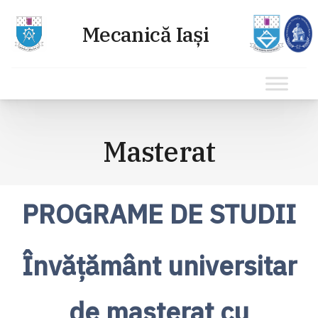
Sari
la
Masterat
conținut
PROGRAME DE STUDII
Învăţământ universitar
de masterat cu