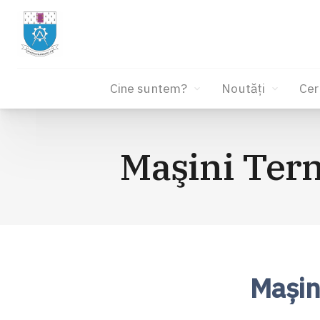
Cine suntem?
Noutăți
Cer
Sari
la
Maşini Term
conținut
Maşin