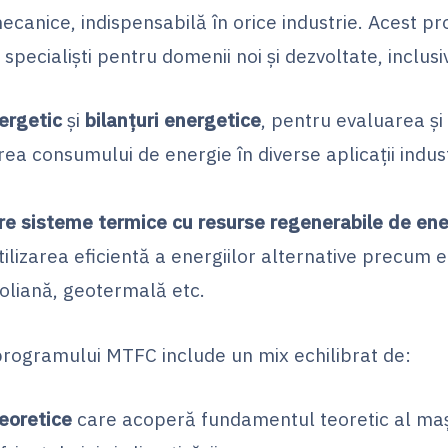
mecanice, indispensabilă în orice industrie. Acest 
specialiști pentru domenii noi și dezvoltate, inclusi
ergetic
și
bilanțuri energetice
, pentru evaluarea și
ea consumului de energie în diverse aplicații indust
re sisteme termice cu resurse regenerabile de ene
tilizarea eficientă a energiilor alternative precum 
eoliană, geotermală etc.
programului MTFC include un mix echilibrat de:
teoretice
care acoperă fundamentul teoretic al maș