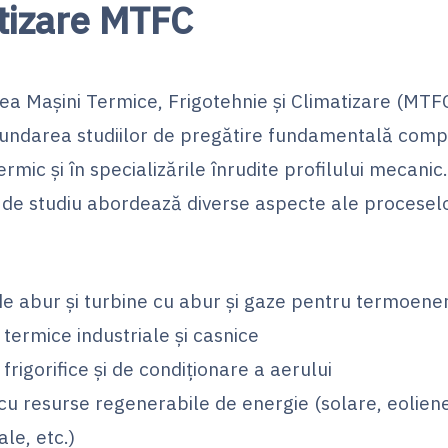
tizare MTFC
ea Mașini Termice, Frigotehnie și Climatizare (MTF
undarea studiilor de pregătire fundamentală comp
rmic și în specializările înrudite profilului mecanic.
de studiu abordează diverse aspecte ale proceselo
e abur și turbine cu abur și gaze pentru termoene
i termice industriale și casnice
i frigorifice și de condiționare a aerului
cu resurse regenerabile de energie (solare, eolien
le, etc.)