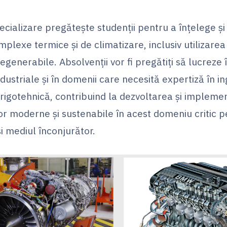
cializare pregătește studenții pentru a înțelege și
plexe termice și de climatizare, inclusiv utilizarea
regenerabile. Absolvenții vor fi pregătiți să lucreze 
dustriale și în domenii care necesită expertiză în in
frigotehnică, contribuind la dezvoltarea și implem
or moderne și sustenabile în acest domeniu critic p
i mediul înconjurător.