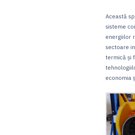
Această spe
sisteme com
energiilor 
sectoare in
termică și 
tehnologiil
economia ș