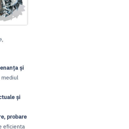
e,
enanța și
n mediul
ctuale și
re, probare
e eficiența