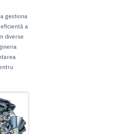
 a gestiona
 eficientă a
în diverse
gineria
entarea
entru