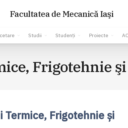
Facultatea de Mecanică Iaşi
cetare
Studii
Studenți
Proiecte
A
ice, Frigotehnie şi
i Termice, Frigotehnie şi