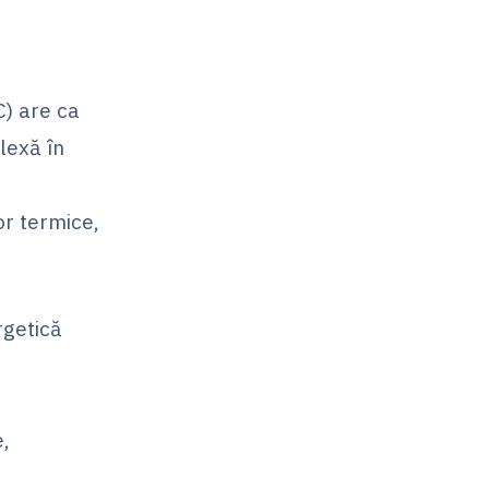
C) are ca
lexă în
r termice,
rgetică
e,