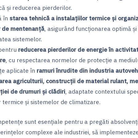
ă și reducerea pierderilor.
ă în
starea tehnică a instalațiilor termice și organi
or de mentenanță
, asigurând funcționarea optimă și
atea sistemelor.
 pentru
reducerea pierderilor de energie în activita
re
, cu respectarea normelor de protecție a mediulu
țe aplicate în
ramuri înrudite din industria autovehi
rea agriculturii, construcții de material rulant, m
iei de drumuri și clădiri
, adaptate contextului spec
 termice și sistemelor de climatizare.
petențe sunt esențiale pentru a pregăti absolvenți
erințelor complexe ale industriei, să implementeze