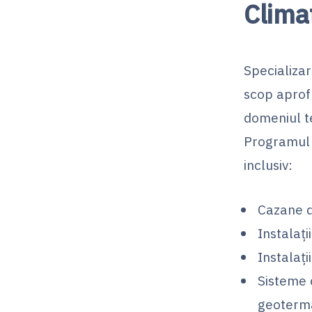
Clima
Specializar
scop aprof
domeniul te
Programul 
inclusiv:
Cazane d
Instalați
Instalați
Sisteme 
geoterma