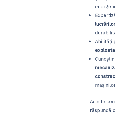
energetic
Expertiz
lucrăril
durabilit
Abilități
exploata
Cunoștin
mecaniza
construcț
mașinilor
Aceste com
răspundă c