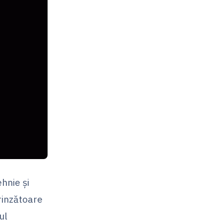
hnie și
rinzătoare
ul