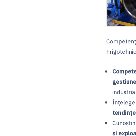
Competențel
Frigotehnie
Competen
gestiune
industria
Înțelege
tendințe
Cunoștin
și explo