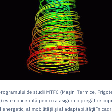
rogramului de studii MTFC (Mașini Termice, Frigote
e) este concepută pentru a asigura o pregătire cup
energetic, al mobilității și al adaptabilității în cadr