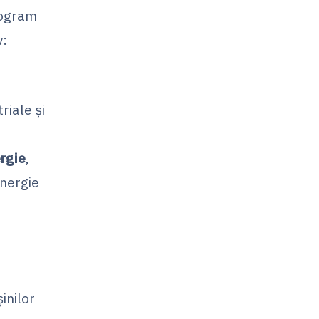
program
v:
riale și
rgie
,
energie
inilor