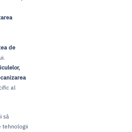
zarea
tea de
i.
culelor,
ecanizarea
ific al
i să
 tehnologii