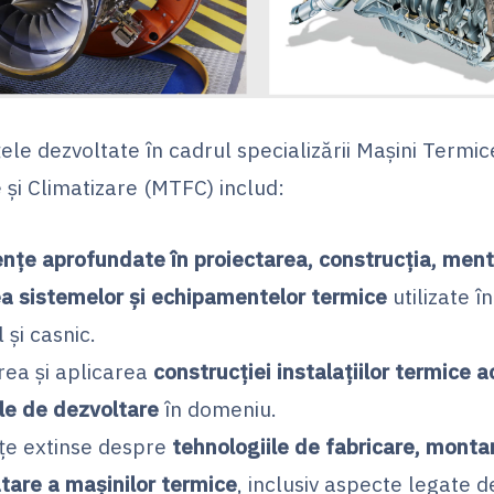
e dezvoltate în cadrul specializării Mașini Termic
 și Climatizare (MTFC) includ:
țe aprofundate în proiectarea, construcția, ment
a sistemelor și echipamentelor termice
utilizate î
l și casnic.
rea și aplicarea
construcției instalațiilor termice a
le de dezvoltare
în domeniu.
țe extinse despre
tehnologiile de fabricare, monta
atare a mașinilor termice
, inclusiv aspecte legate d