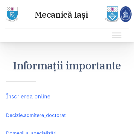
Sari
la
Informații importante
conținut
Înscrierea online
Decizie.admitere_doctorat
Domenii și specializări