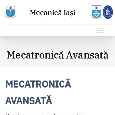
Sari
la
Mecatronică Avansată
conținut
MECATRONICĂ
AVANSATĂ