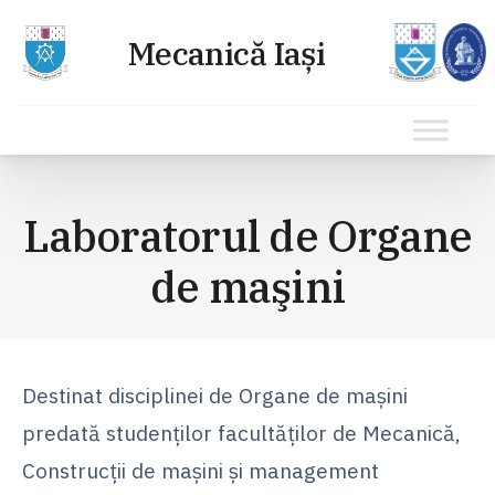
Sari
la
Laboratorul de Organe
conținut
de maşini
Destinat disciplinei de Organe de maşini
predată studenţilor facultăţilor de Mecanică,
Construcţii de maşini şi management