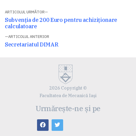
Navigare
ARTICOLUL URMĂTOR
Articolul
Subvenția de 200 Euro pentru achiziționare
în
următor:
calculatoare
articole
ARTICOLUL ANTERIOR
Articolul
Secretariatul DIMAR
anterior:
2026 Copyright ©
Facultatea de Mecanică Iaşi
Urmărește-ne și pe