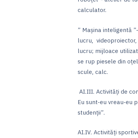
calculator.
” Mașina inteligentă ”-
lucru, videoproiector,
lucru; mijloace utiliz
se rup piesele din oțe
scule, calc.
AI.III. Activități de co
Eu sunt-eu vreau-eu po
studenţii”.
AI.IV. Activităţi sport