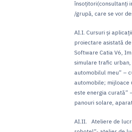
însoțitori(consultanți 
/grupă, care se vor d
AI.I. Cursuri și aplicaț
proiectare asistată de
Software Catia V6, I
simulare trafic urban,
automobilul meu” – cu
automobile; mijloace u
este energia curată” – 
panouri solare, apara
AI.II. Ateliere de lucr
roboțel”- atelier de lu