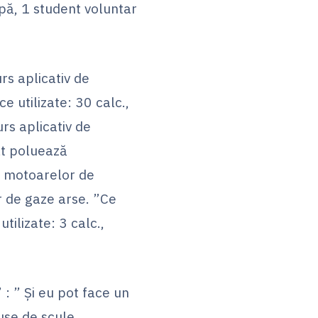
rupă, 1 student voluntar
rs aplicativ de
e utilizate: 30 calc.,
rs aplicativ de
lt poluează
a motoarelor de
r de gaze arse. ”Ce
tilizate: 3 calc.,
 : ” Și eu pot face un
ruse de scule,