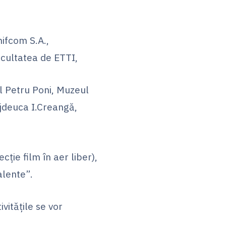
nifcom S.A.,
acultatea de ETTI,
eul Petru Poni, Muzeul
jdeuca I.Creangă,
cţie film în aer liber),
alente”.
vitățile se vor