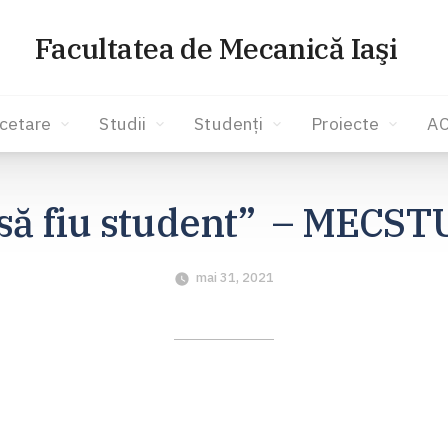
Facultatea de Mecanică Iaşi
cetare
Studii
Studenți
Proiecte
A
să fiu student” – MECST
mai 31, 2021