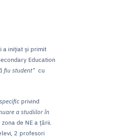
 inițiat și primit
 Secondary Education
ă fiu student”
cu
specific
privind
nuare a studiilor în
 zona de NE a ţării
.
elevi, 2 profesori