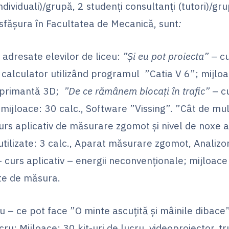
individuali)/grupă, 2 studenți consultanți (tutori)/g
esfăşura în Facultatea de Mecanică, sunt
:
ii adresate elevilor de liceu:
”Și eu pot proiecta”
– cu
 calculator utilizând programul ”Catia V 6”; mijloac
mprimantă 3D;
”De ce rămânem blocați în trafic”
– cu
 mijloace: 30 calc., Software ”Vissing”. ”Cât de mu
rs aplicativ de măsurare zgomot și nivel de noxe 
tilizate: 3 calc., Aparat măsurare zgomot, Analizo
curs aplicativ – energii neconvenționale; mijloace u
te de măsura.
u – ce pot face ”O minte ascuțită și mâinile dibace”
cru; Mijloace: 30 kit-uri de lucru, videoproiector, t