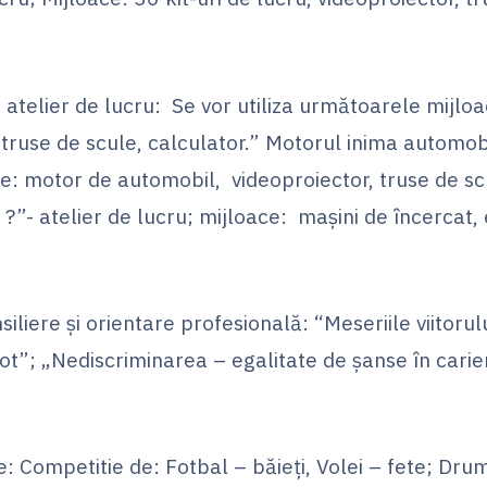
 atelier de lucru: Se vor utiliza următoarele mijloa
 truse de scule, calculator.” Motorul inima automobi
ate: motor de automobil, videoproiector, truse de sc
l ?”- atelier de lucru; mijloace: mașini de încercat,
nsiliere și orientare profesională: “Meseriile viitorul
t”; „Nediscriminarea – egalitate de şanse în carie
ive: Competitie de: Fotbal – băieţi, Volei – fete; Dru