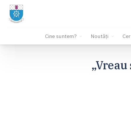
Cine suntem?
Noutăți
Cer
Sari
la
„Vreau 
conținut