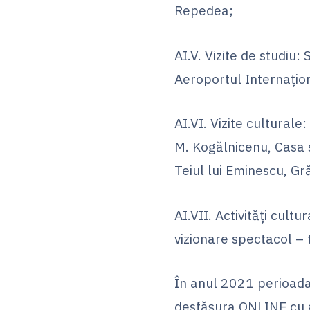
Repedea;
AI.V. Vizite de studiu:
Aeroportul Internaţio
AI.VI. Vizite culturale
M. Kogălnicenu, Casa 
Teiul lui Eminescu, Gr
AI.VII. Activităţi cultu
vizionare spectacol – 
În anul 2021 perioada 
desfășura ONLINE cu 