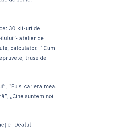
ce: 30 kit-uri de
lului”- atelier de
ule, calculator. ” Cum
 epruvete, truse de
ui”, “Eu și cariera mea.
ră”, „Cine suntem noi
meţie- Dealul