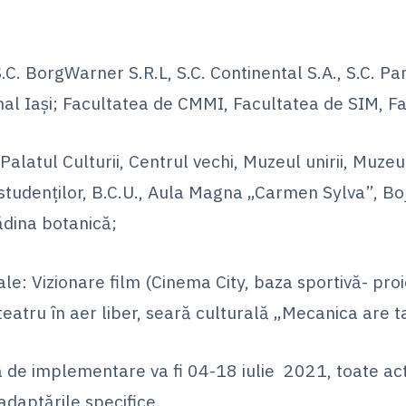
 S.C. BorgWarner S.R.L, S.C. Continental S.A., S.C. Pa
nal Iaşi; Facultatea de CMMI, Facultatea de SIM, F
: Palatul Culturii, Centrul vechi, Muzeul unirii, Muz
studenţilor, B.C.U., Aula Magna „Carmen Sylva”, Bo
ădina botanică;
rale: Vizionare film (Cinema City, baza sportivă- proie
teatru în aer liber, seară culturală „Mecanica are t
de implementare va fi 04-18 iulie 2021, toate acti
adaptările specifice.