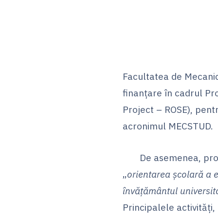
Facultatea de Mecanică
finanțare în cadrul P
Project – ROSE), pent
acronimul MECSTUD.
De asemenea, proiect
„
orientarea școlară a el
învățământul universit
Principalele activităţi