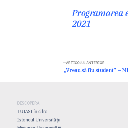
Programarea ex
2021
Navigare
ARTICOLUL ANTERIOR
Articolul
„Vreau să fiu student” – 
în
anterior:
articole
DESCOPERĂ
TUIASI în cifre
Istoricul Universităţii
Misiunea Universităţii