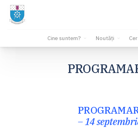
Cine suntem?
Noutăți
Cer
Sari
la
PROGRAMARE
conținut
PROGRAMAR
– 14 septembri