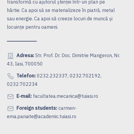
transformă cu ajutorul ştiinţei într-un plan pe
hârtie. Ca apoi să se materializeze în piatră, metal
sau energie. Ca apoi să creeze locuri de muncă şi
locuinţe pentru oameni.
Adresa:
Str. Prof. Dr. Doc. Dimitrie Mangeron, Nr.
43, Iasi, 700050
Telefon:
0232.232337, 0232.702192,
0232.702234
E-mail:
facultatea.mecanica@tuiasi.ro
Foreign students:
carmen-
ema.panaite@academic.tuiasi.ro