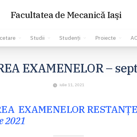
Facultatea de Mecanică Iaşi
cetare
Studii
Studenți
Proiecte
A
A EXAMENELOR – sept
iulie 11, 2021
EA EXAMENELOR RESTANȚE
e 2021