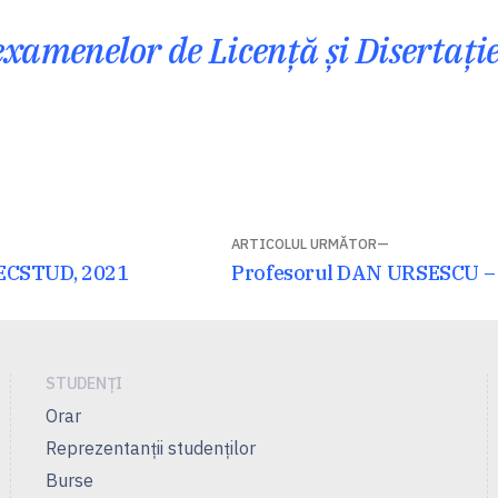
amenelor de Licență și Disertație
ARTICOLUL URMĂTOR
Articolul
MECSTUD, 2021
Profesorul DAN URSESCU 
următor:
STUDENȚI
Orar
Reprezentanţii studenţilor
Burse