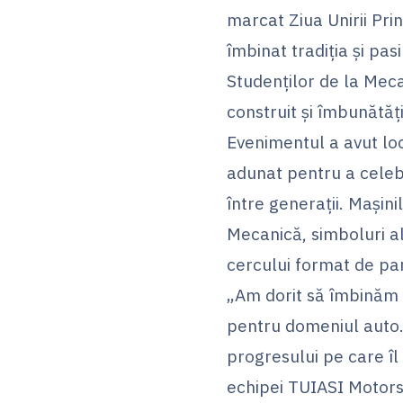
marcat Ziua Unirii Pri
îmbinat tradiția și pa
Studenților de la Meca
construit și îmbunătăț
Evenimentul a avut loc
adunat pentru a celebra
între generații. Mașin
Mecanică, simboluri ale
cercului format de par
„Am dorit să îmbinăm 
pentru domeniul auto. 
progresului pe care î
echipei TUIASI Motors