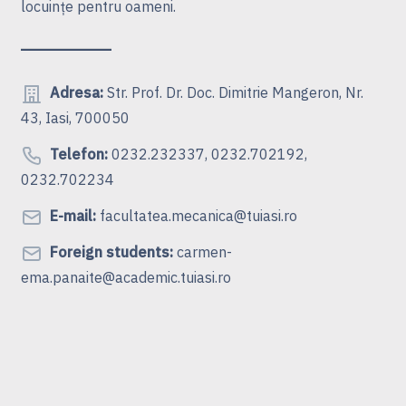
locuinţe pentru oameni.
Adresa:
Str. Prof. Dr. Doc. Dimitrie Mangeron, Nr.
43, Iasi, 700050
Telefon:
0232.232337, 0232.702192,
0232.702234
E-mail:
facultatea.mecanica@tuiasi.ro
Foreign students:
carmen-
ema.panaite@academic.tuiasi.ro