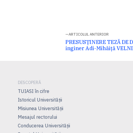
Navigare
ARTICOLUL ANTERIOR
Articolul
PRESUSȚINERE TEZĂ DE 
în
anterior:
inginer Adi-Mihăiţă VELN
articole
DESCOPERĂ
TUIASI în cifre
Istoricul Universităţii
Misiunea Universităţii
Mesajul rectorului
Conducerea Universităţii