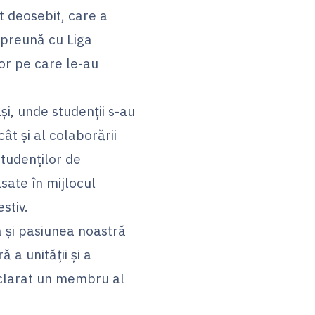
t deosebit, care a
mpreună cu Liga
lor pe care le-au
și, unde studenții s-au
cât și al colaborării
Studenților de
asate în mijlocul
stiv.
 și pasiunea noastră
 a unității și a
eclarat un membru al