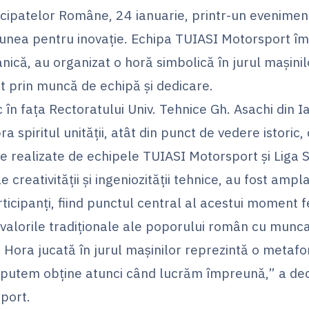
ncipatelor Române, 24 ianuarie, printr-un evenimen
siunea pentru inovație. Echipa TUIASI Motorsport î
nică, au organizat o horă simbolică în jurul mașini
it prin muncă de echipă și dedicare.
 în fața Rectoratului Univ. Tehnice Gh. Asachi din Ia
 spiritul unității, atât din punct de vedere istoric, 
ile realizate de echipele TUIASI Motorsport și Liga 
 creativității și ingeniozității tehnice, au fost ampl
ticipanți, fiind punctul central al acestui moment fe
valorile tradiționale ale poporului român cu munca
Hora jucată în jurul mașinilor reprezintă o metaforă
l putem obține atunci când lucrăm împreună,” a d
port.