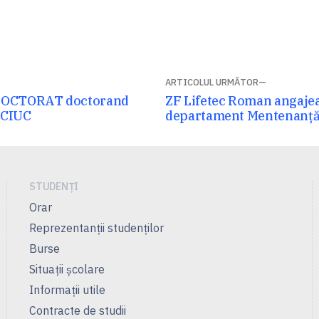
ARTICOLUL URMĂTOR
Articolul
DOCTORAT doctorand
ZF Lifetec Roman angajea
ICIUC
următor:
departament Mentenanț
STUDENȚI
Orar
Reprezentanţii studenţilor
Burse
Situații școlare
Informații utile
Contracte de studii