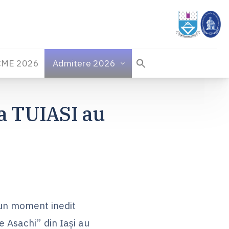
CME 2026
Admitere 2026
la TUIASI au
u un moment inedit
e Asachi” din Iași au