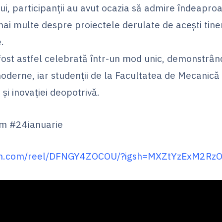
ui, participanții au avut ocazia să admire îndeapro
 mai multe despre proiectele derulate de acești tine
.
fost astfel celebrată într-un mod unic, demonstrând
 moderne, iar studenții de la Facultatea de Mecanică 
 și inovației deopotrivă.
sm #24ianuarie
ram.com/reel/DFNGY4ZOCOU/?igsh=MXZtYzExM2Rz