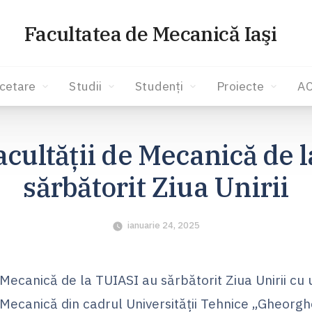
Facultatea de Mecanică Iaşi
cetare
Studii
Studenți
Proiecte
A
acultății de Mecanică de 
sărbătorit Ziua Unirii
ianuarie 24, 2025
e Mecanică de la TUIASI au sărbătorit Ziua Unirii c
e Mecanică din cadrul Universității Tehnice „Gheorgh