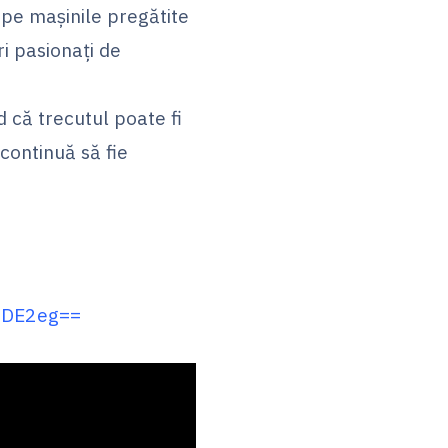
ape mașinile pregătite
ri pasionați de
 că trecutul poate fi
continuă să fie
ODE2eg==