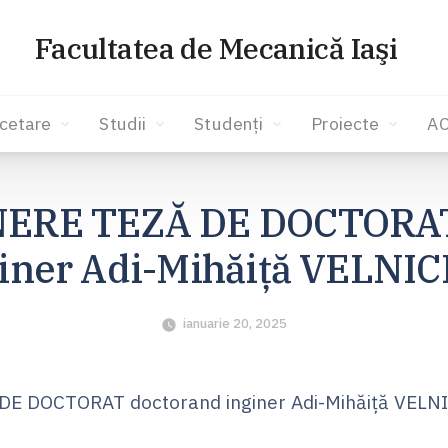
Facultatea de Mecanică Iaşi
cetare
Studii
Studenți
Proiecte
A
ERE TEZĂ DE DOCTORAT
iner Adi-Mihăiţă VELNI
ianuarie 20, 2025
E DOCTORAT doctorand inginer Adi-Mihăiţă VELN