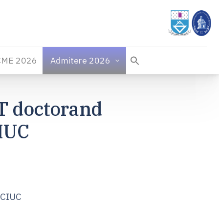
CME 2026
Admitere 2026
 doctorand
CIUC
ICIUC