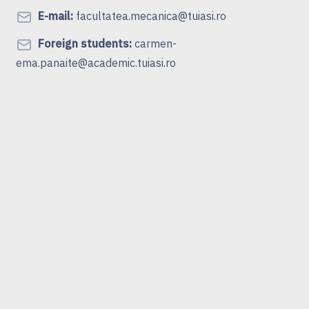
E-mail:
facultatea.mecanica@tuiasi.ro
Foreign students:
carmen-
ema.panaite@academic.tuiasi.ro