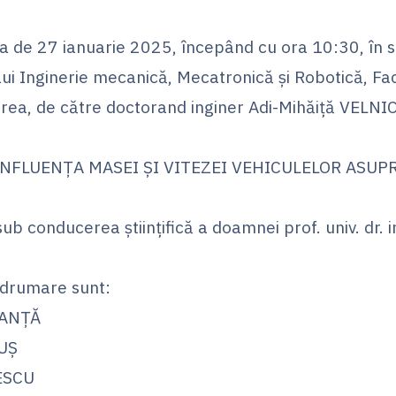
a de 27 ianuarie 2025, începând cu ora 10:30, în 
i Inginerie mecanică, Mecatronică şi Robotică, Fa
rea, de către doctorand inginer Adi-Mihăiţă VELNIC
INFLUENȚA MASEI ȘI VITEZEI VEHICULELOR ASUP
sub conducerea științifică a doamnei prof. univ. dr.
ndrumare sunt:
GOANŢĂ
NUŞ
FESCU