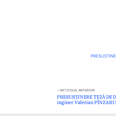
PRESUSTINE
Navigare
ARTICOLUL ANTERIOR
Articolul
PRESUSȚINERE TEZĂ DE
în
anterior:
inginer Valerian PÎNZARU
articole