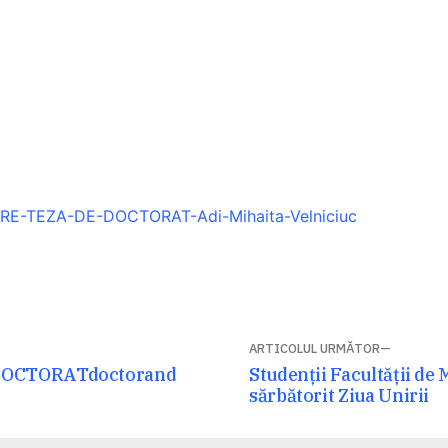
RE-TEZA-DE-DOCTORAT-Adi-Mihaita-Velniciuc
ARTICOLUL URMĂTOR
Articolul
 DOCTORAT
doctorand
Studenții Facultății de
următor:
sărbătorit Ziua Unirii