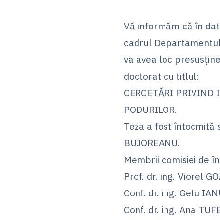
Vă informăm că în dat
cadrul Departamentulu
va avea loc presusține
doctorat cu titlul:
CERCETĂRI PRIVIND 
PODURILOR.
Teza a fost întocmită 
BUJOREANU.
Membrii comisiei de î
Prof. dr. ing. Viorel 
Conf. dr. ing. Gelu IA
Conf. dr. ing. Ana TU