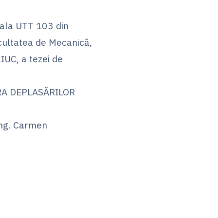
sala UTT 103 din
cultatea de Mecanică,
IUC, a tezei de
RA DEPLASĂRILOR
 ing. Carmen