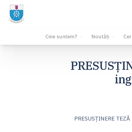
Cine suntem?
Noutăți
Cer
Sari
la
PRESUSȚIN
conținut
ing
PRESUSȚINERE TEZĂ D