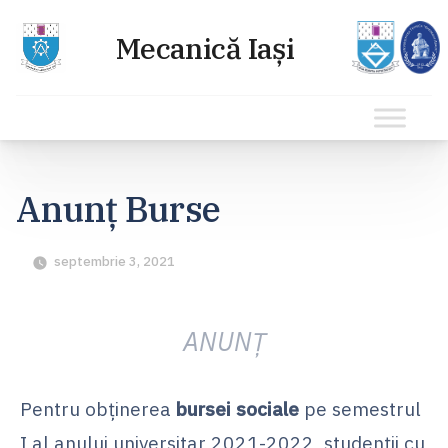
Sari
la
Anunț Burse
conținut
septembrie 3, 2021
ANUNŢ
Pentru obţinerea
bursei sociale
pe semestrul
I al anului universitar 2021-2022, studenţii cu