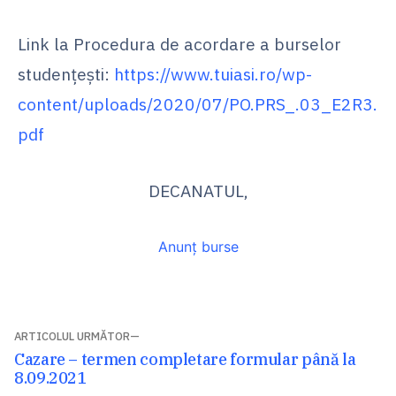
Link la Procedura de acordare a burselor
studențești:
https://www.tuiasi.ro/wp-
content/uploads/2020/07/PO.PRS_.03_E2R3.
pdf
DECANATUL,
Anunț burse
Navigare
ARTICOLUL URMĂTOR
Articolul
Cazare – termen completare formular până la
în
următor:
8.09.2021