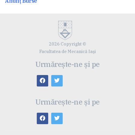
Articolul
Anunț Burse
anterior:
2026 Copyright ©
Facultatea de Mecanică Iaşi
Urmărește-ne și pe
Urmărește-ne și pe