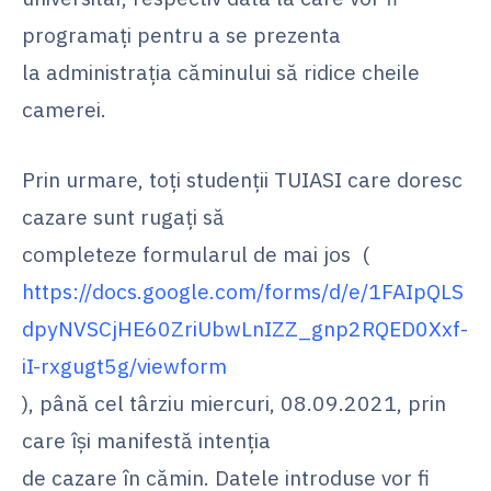
programați pentru a se prezenta
la administrația căminului să ridice cheile
camerei.
Prin urmare, toți studenții TUIASI care doresc
cazare sunt rugați să
completeze formularul de mai jos (
https://docs.google.com/forms/d/e/1FAIpQLS
dpyNVSCjHE60ZriUbwLnIZZ_gnp2RQED0Xxf-
iI-rxgugt5g/viewform
), până cel târziu miercuri, 08.09.2021, prin
care își manifestă intenția
de cazare în cămin. Datele introduse vor fi