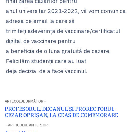
finalizarea cazărilor pentru
anul universitar 2021-2022, vă vom comunica
adresa de email la care să
trimiteți adeverința de vaccinare/certificatul
digital de vaccinare pentru
a beneficia de o luna gratuită de cazare.
Felicităm studenții care au luat
deja decizia de a face vaccinul.
Navigare
ARTICOLUL URMĂTOR
Articolul
PROFESORUL, DECANUL ŞI PRORECTORUL
în
următor:
CEZAR OPRIŞAN, LA CEAS DE COMEMORARE
articole
ARTICOLUL ANTERIOR