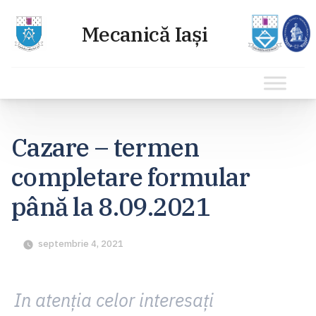
Sari
la
Cazare – termen
conținut
completare formular
până la 8.09.2021
septembrie 4, 2021
In atenția celor interesați