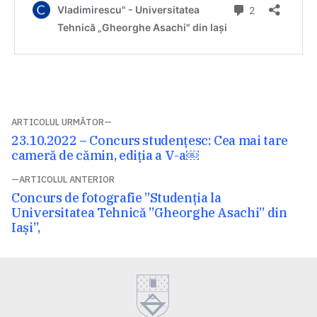
Navigare
ARTICOLUL URMĂTOR
Articolul
23.10.2022 – Concurs studențesc: Cea mai tare
în
următor:
cameră de cămin, ediția a V-a￼
articole
ARTICOLUL ANTERIOR
Articolul
Concurs de fotografie ”Studenția la
anterior:
Universitatea Tehnică ”Gheorghe Asachi” din
Iași”,