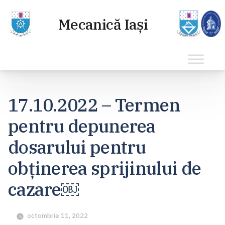
Sari
la
17.10.2022 – Termen
conținut
pentru depunerea
dosarului pentru
obținerea sprijinului de
cazare￼
octombrie 11, 2022