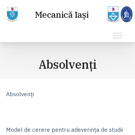
Sari
la
Absolvenți
conținut
Absolvenți
Model de cerere pentru adeverința de studii