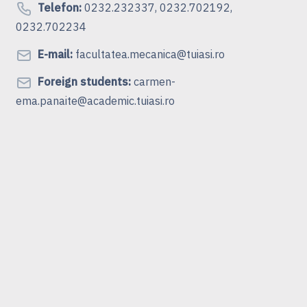
Telefon:
0232.232337, 0232.702192,
0232.702234
E-mail:
facultatea.mecanica@tuiasi.ro
Foreign students:
carmen-
ema.panaite@academic.tuiasi.ro