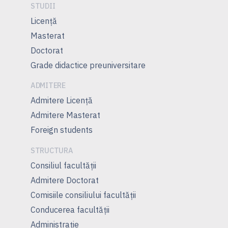
STUDII
Licență
Masterat
Doctorat
Grade didactice preuniversitare
ADMITERE
Admitere Licenţă
Admitere Masterat
Foreign students
STRUCTURA
Consiliul facultăţii
Admitere Doctorat
Comisiile consiliului facultăţii
Conducerea facultăţii
Administrație