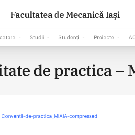
Facultatea de Mecanică Iaşi
cetare
Studii
Studenți
Proiecte
A
itate de practica –
5-Conventii-de-practica_MIAIA-compressed