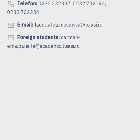
Telefon:
0232.232337, 0232.702192,
0232.702234
E-mail:
facultatea.mecanica@tuiasi.ro
Foreign students:
carmen-
ema.panaite@academic.tuiasi.ro