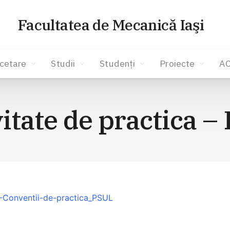
Facultatea de Mecanică Iaşi
cetare
Studii
Studenți
Proiecte
A
vitate de practica –
5-Conventii-de-practica_PSUL