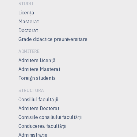
STUDII
Licență
Masterat
Doctorat
Grade didactice preuniversitare
ADMITERE
Admitere Licenţă
Admitere Masterat
Foreign students
STRUCTURA
Consiliul facultăţii
Admitere Doctorat
Comisiile consiliului facultăţii
Conducerea facultăţii
Administrație