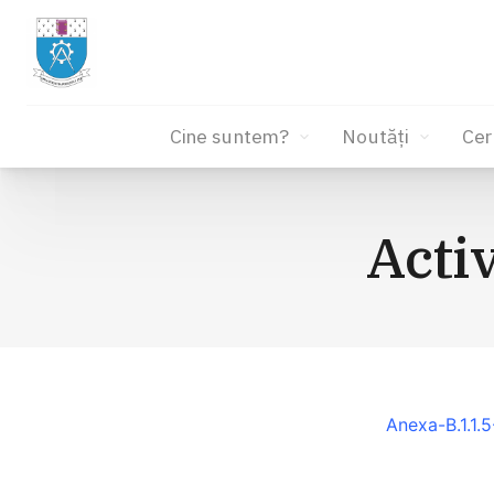
Cine suntem?
Noutăți
Cer
Sari
la
Acti
conținut
Anexa-B.1.1.