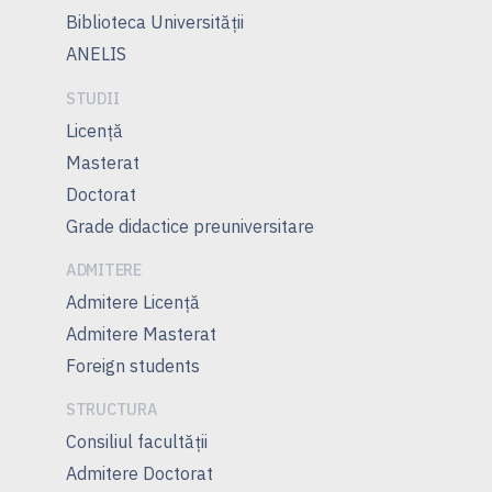
Biblioteca Universității
ANELIS
STUDII
Licență
Masterat
Doctorat
Grade didactice preuniversitare
ADMITERE
Admitere Licenţă
Admitere Masterat
Foreign students
STRUCTURA
Consiliul facultăţii
Admitere Doctorat