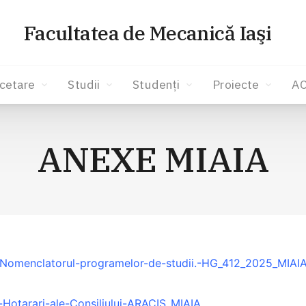
Facultatea de Mecanică Iaşi
cetare
Studii
Studenți
Proiecte
A
ANEXE MIAIA
d-Nomenclatorul-programelor-de-studii.-HG_412_2025_MIAI
d-Hotarari-ale-Consiliului-ARACIS_MIAIA