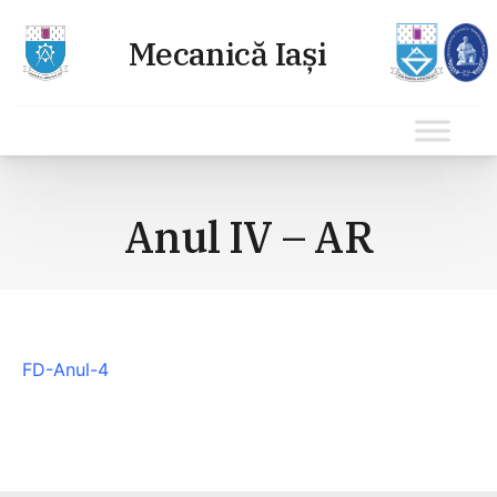
Sari
la
Anul IV – AR
conținut
FD-Anul-4