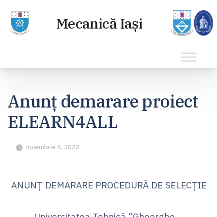
Sari
la
Anunț demarare proiect
conținut
ELEARN4ALL
noiembrie 4, 2022
ANUNȚ DEMARARE PROCEDURĂ DE SELECȚIE
Universitatea Tehnică “Gheorghe