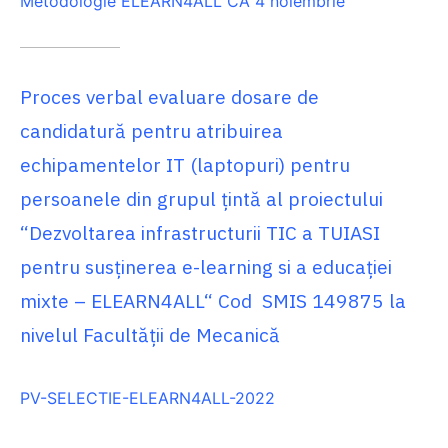
Metodologie ELEARN4ALL CA 4 noiembrie
Proces verbal evaluare dosare de
candidatură pentru atribuirea
echipamentelor IT (laptopuri) pentru
persoanele din grupul ţintă al proiectului
“Dezvoltarea infrastructurii TIC a TUIASI
pentru susținerea e-learning si a educației
mixte – ELEARN4ALL“ Cod SMIS 149875 la
nivelul Facultății de Mecanică
PV-SELECTIE-ELEARN4ALL-2022