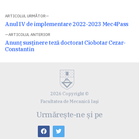
Navigare
ARTICOLUL URMĂTOR
Articolul
Anul IV de implementare 2022-2023 Mec4Pass
în
următor:
ARTICOLUL ANTERIOR
articole
Articolul
Anunț susținere teză doctorat Ciobotar Cezar-
anterior:
Constantin
2026 Copyright ©
Facultatea de Mecanică Iaşi
Urmărește-ne și pe