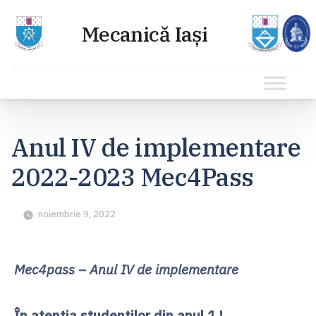
Sari
la
Anul IV de implementare
conținut
2022-2023 Mec4Pass
noiembrie 9, 2022
Mec4pass – Anul IV de implementare
În atenția studenților din anul 1 !