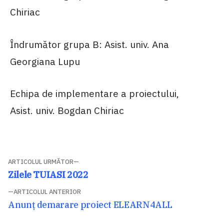
Chiriac
Îndrumător grupa B: Asist. univ. Ana
Georgiana Lupu
Echipa de implementare a proiectului,
Asist. univ. Bogdan Chiriac
Navigare
ARTICOLUL URMĂTOR
Articolul
Zilele TUIASI 2022
în
următor:
ARTICOLUL ANTERIOR
articole
Articolul
Anunț demarare proiect ELEARN4ALL
anterior: