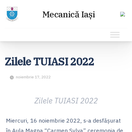
Sari
la
Zilele TUIASI 2022
conținut
noiembrie 17, 2022
Zilele TUIASI 2022
Miercuri, 16 noiembrie 2022, s-a desfășurat
în Aula Magna “Carmen Sylva” ceremonia de