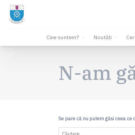
Cine suntem?
Noutăți
Cer
Sari
la
N-am gă
conținut
Se pare că nu putem găsi ceea ce c
Caută