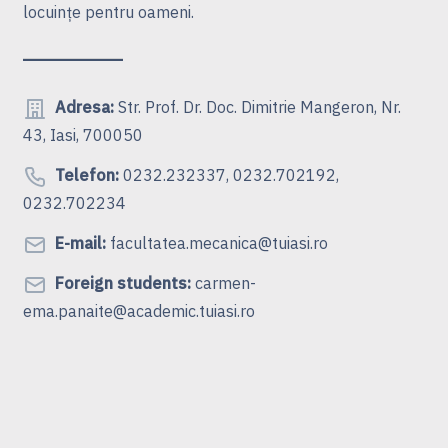
locuinţe pentru oameni.
Adresa:
Str. Prof. Dr. Doc. Dimitrie Mangeron, Nr.
43, Iasi, 700050
Telefon:
0232.232337, 0232.702192,
0232.702234
E-mail:
facultatea.mecanica@tuiasi.ro
Foreign students:
carmen-
ema.panaite@academic.tuiasi.ro