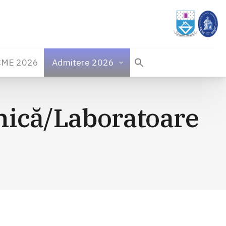
CME 2026
Admitere 2026
anică/Laboratoare