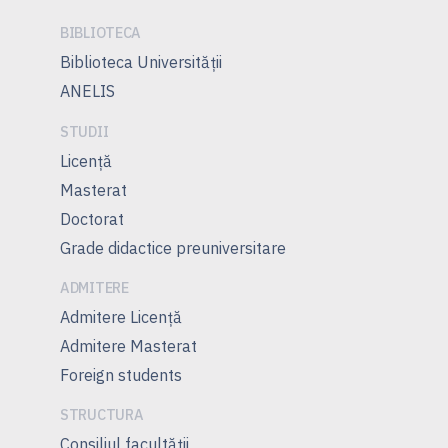
BIBLIOTECA
Biblioteca Universității
ANELIS
STUDII
Licență
Masterat
Doctorat
Grade didactice preuniversitare
ADMITERE
Admitere Licenţă
Admitere Masterat
Foreign students
STRUCTURA
Consiliul facultăţii