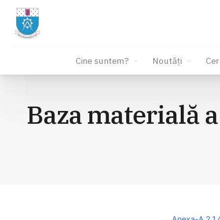
Cine suntem?
Noutăți
Cer
Sari
la
Baza materială a
conținut
Anexa-A.2.1.