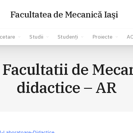
Facultatea de Mecanică Iaşi
cetare
Studii
Studenți
Proiecte
A
 Facultatii de Mec
didactice – AR
4-Laboratoare-Didactice