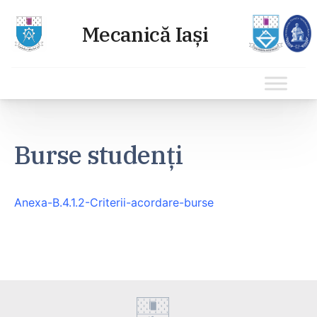
Sari
la
Burse studenți
conținut
Anexa-B.4.1.2-Criterii-acordare-burse