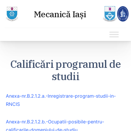
Sari
la
Calificări programul de
conținut
studii
Anexa-nr.B.2.1.2.a.-Inregistrare-program-studii-in-
RNCIS
Anexa-nr.B.2.1.2.b.-Ocupatii-posibile-pentru-
calificarile-domeniului-de-studiu