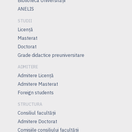
Biblioteca Universității
ANELIS
STUDII
Licență
Masterat
Doctorat
Grade didactice preuniversitare
ADMITERE
Admitere Licenţă
Admitere Masterat
Foreign students
STRUCTURA
Consiliul facultăţii
Admitere Doctorat
Comisiile consiliului facultăţii