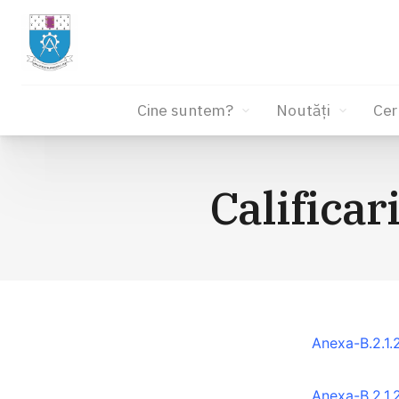
Cine suntem?
Noutăți
Cer
Sari
la
Calificar
conținut
Anexa-B.2.1.
Anexa-B.2.1.