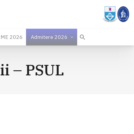
CME 2026
Admitere 2026
dii – PSUL