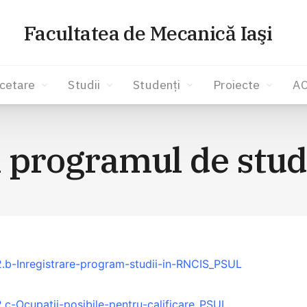
Facultatea de Mecanică Iaşi
cetare
Studii
Studenți
Proiecte
A
i programul de stu
2.b-Inregistrare-program-studii-in-RNCIS_PSUL
2.c-Ocupatii-posibile-pentru-calificare_PSUL