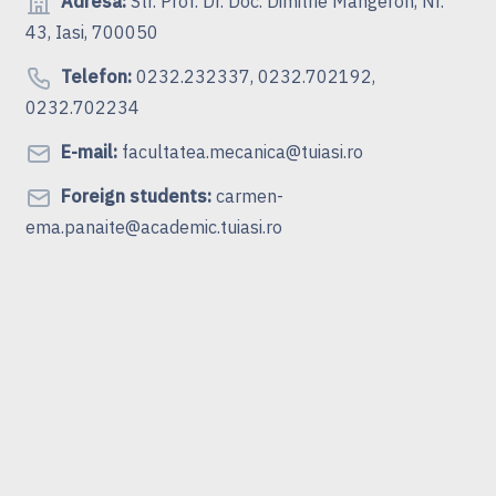
Adresa:
Str. Prof. Dr. Doc. Dimitrie Mangeron, Nr.
43, Iasi, 700050
Telefon:
0232.232337, 0232.702192,
0232.702234
E-mail:
facultatea.mecanica@tuiasi.ro
Foreign students:
carmen-
ema.panaite@academic.tuiasi.ro