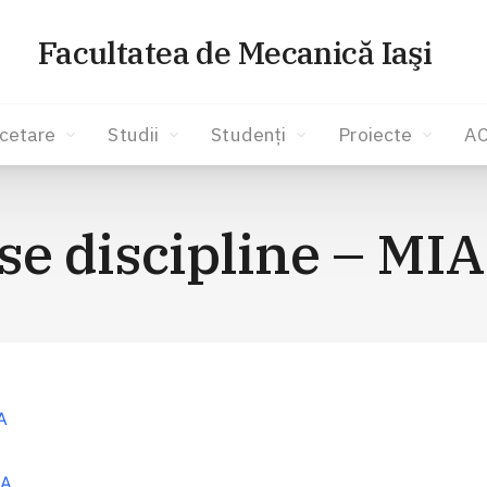
Facultatea de Mecanică Iaşi
cetare
Studii
Studenți
Proiecte
A
se discipline – MI
A
IA