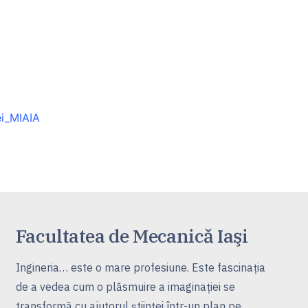
ei_MIAIA
Facultatea de Mecanică Iaşi
Ingineria… este o mare profesiune. Este fascinaţia
de a vedea cum o plăsmuire a imaginaţiei se
transformă cu ajutorul ştiinţei într-un plan pe