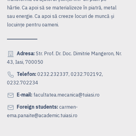
hârtie. Ca apoi să se materializeze în piatră, metal
sau energie. Ca apoi să creeze locuri de muncă şi
locuinţe pentru oameni.
Adresa:
Str. Prof. Dr. Doc. Dimitrie Mangeron, Nr.
43, Iasi, 700050
Telefon:
0232.232337, 0232.702192,
0232.702234
E-mail:
facultatea.mecanica@tuiasi.ro
Foreign students:
carmen-
ema.panaite@academic.tuiasi.ro