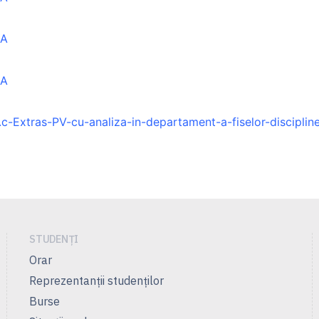
IA
IA
1.c-Extras-PV-cu-analiza-in-departament-a-fiselor-disciplin
STUDENȚI
Orar
Reprezentanţii studenţilor
Burse