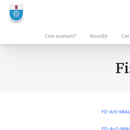
Cine suntem?
Noutăți
Cer
Sari
la
Fi
conținut
FD-An1-MIAI
FD-An2-MIA