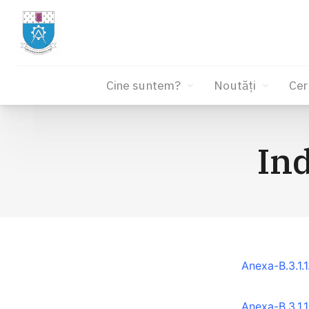
Cine suntem?
Noutăți
Cer
Sari
la
Ind
conținut
Anexa-B.3.1.
Anexa-B.3.1.1