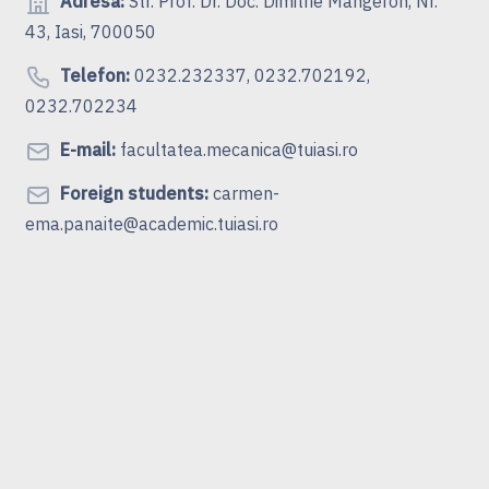
Adresa:
Str. Prof. Dr. Doc. Dimitrie Mangeron, Nr.
43, Iasi, 700050
Telefon:
0232.232337, 0232.702192,
0232.702234
E-mail:
facultatea.mecanica@tuiasi.ro
Foreign students:
carmen-
ema.panaite@academic.tuiasi.ro