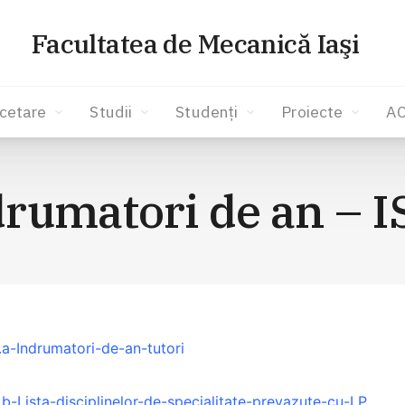
Facultatea de Mecanică Iaşi
cetare
Studii
Studenți
Proiecte
A
rumatori de an – 
1.a-Indrumatori-de-an-tutori
.b-Lista-disciplinelor-de-specialitate-prevazute-cu-LP