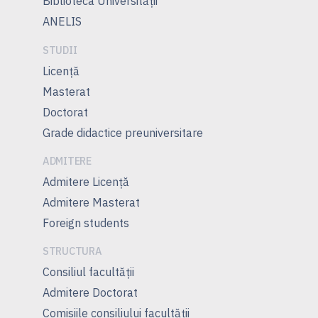
Biblioteca Universității
ANELIS
STUDII
Licență
Masterat
Doctorat
Grade didactice preuniversitare
ADMITERE
Admitere Licenţă
Admitere Masterat
Foreign students
STRUCTURA
Consiliul facultăţii
Admitere Doctorat
Comisiile consiliului facultăţii