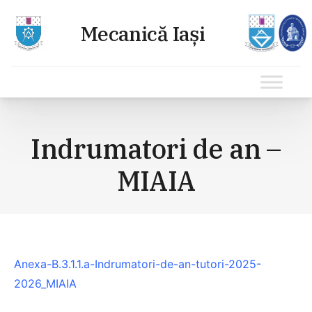
Sari
la
Indrumatori de an –
conținut
MIAIA
Anexa-B.3.1.1.a-Indrumatori-de-an-tutori-2025-
2026_MIAIA