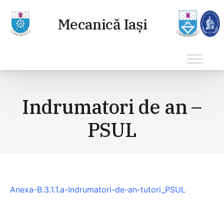
Sari
la
Indrumatori de an –
conținut
PSUL
Anexa-B.3.1.1.a-Indrumatori-de-an-tutori_PSUL