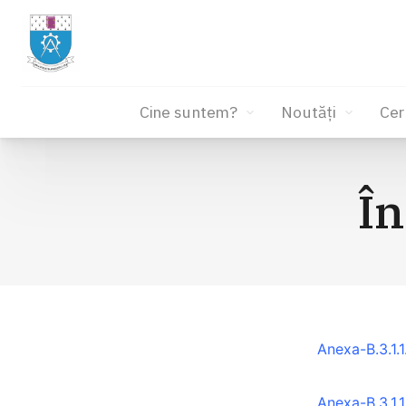
Cine suntem?
Noutăți
Cer
Sari
la
În
conținut
Anexa-B.3.1.
Anexa-B.3.1.1