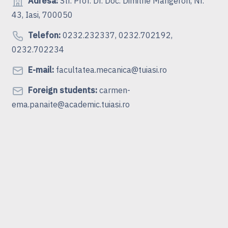
Adresa:
Str. Prof. Dr. Doc. Dimitrie Mangeron, Nr.
43, Iasi, 700050
Telefon:
0232.232337, 0232.702192,
0232.702234
E-mail:
facultatea.mecanica@tuiasi.ro
Foreign students:
carmen-
ema.panaite@academic.tuiasi.ro