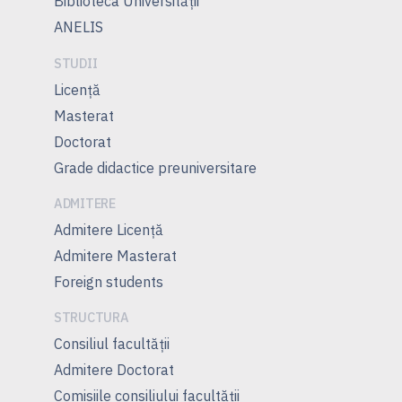
Biblioteca Universității
ANELIS
STUDII
Licență
Masterat
Doctorat
Grade didactice preuniversitare
ADMITERE
Admitere Licenţă
Admitere Masterat
Foreign students
STRUCTURA
Consiliul facultăţii
Admitere Doctorat
Comisiile consiliului facultăţii