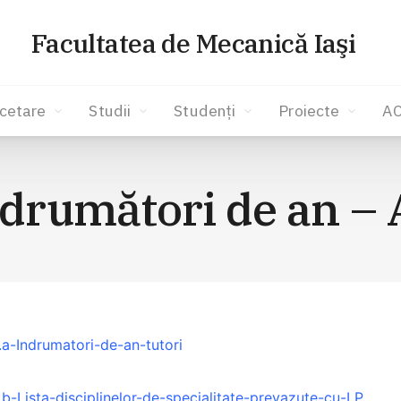
Facultatea de Mecanică Iaşi
cetare
Studii
Studenți
Proiecte
A
drumători de an –
1.a-Indrumatori-de-an-tutori
.b-Lista-disciplinelor-de-specialitate-prevazute-cu-LP