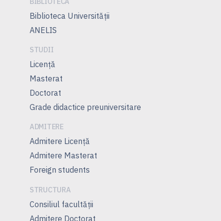
BIBLIOTECA
Biblioteca Universității
ANELIS
STUDII
Licență
Masterat
Doctorat
Grade didactice preuniversitare
ADMITERE
Admitere Licenţă
Admitere Masterat
Foreign students
STRUCTURA
Consiliul facultăţii
Admitere Doctorat