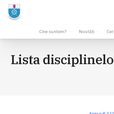
Cine suntem?
Noutăți
Cer
Sari
la
Lista disciplinelo
conținut
Anexa-B.3.1.1