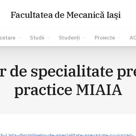
Facultatea de Mecanică Iaşi
cetare
Studii
Studenți
Proiecte
A
r de specialitate p
practice MIAIA
.b-Lista-disciplinelor-de-specialitate-prevazute-cu-lucrari-