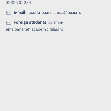
0232.702234
E-mail:
facultatea.mecanica@tuiasi.ro
Foreign students:
carmen-
ema.panaite@academic.tuiasi.ro