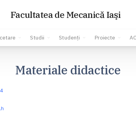
Facultatea de Mecanică Iaşi
cetare
Studii
Studenți
Proiecte
A
Materiale didactice
14
.h