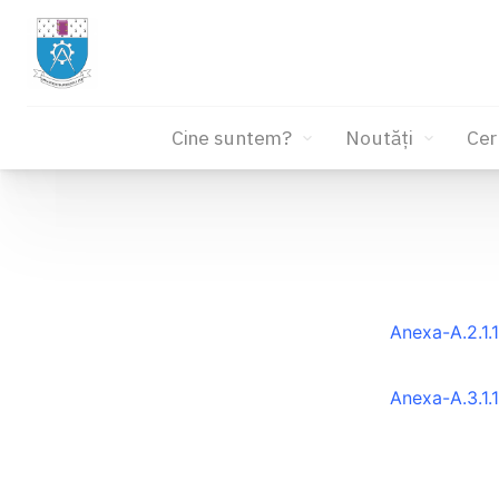
Cine suntem?
Noutăți
Cer
Sari
la
conținut
Anexa-A.2.1.
Anexa-A.3.1.1