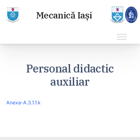
Sari
la
Personal didactic
conținut
auxiliar
Anexa-A.3.1.1.k