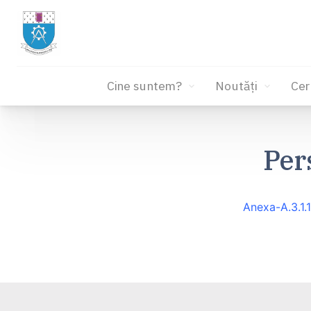
Cine suntem?
Noutăți
Cer
Sari
la
Per
conținut
Anexa-A.3.1.1