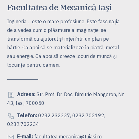
Facultatea de Mecanică Iaşi
Ingineria… este o mare profesiune. Este fascinaţia
de a vedea cum o plăsmuire a imaginaţiei se
transformă cu ajutorul ştiinţei într-un plan pe
hârtie. Ca apoi să se materializeze în piatră, metal
sau energie. Ca apoi să creeze locuri de muncă şi
locuinţe pentru oameni.
Adresa:
Str. Prof. Dr. Doc. Dimitrie Mangeron, Nr.
43, Iasi, 700050
Telefon:
0232.232337, 0232.702192,
0232.702234
E-mail:
facultatea.mecanica@tuiasi.ro