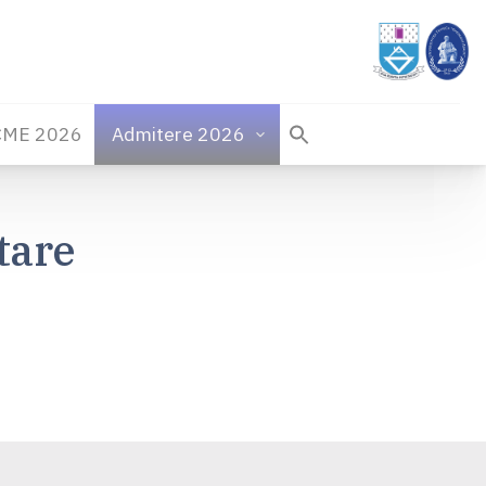
CME 2026
Admitere 2026
tare