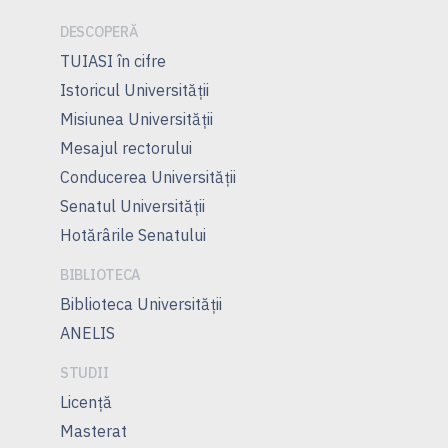
DESCOPERĂ
TUIASI în cifre
Istoricul Universităţii
Misiunea Universităţii
Mesajul rectorului
Conducerea Universităţii
Senatul Universității
Hotărârile Senatului
BIBLIOTECA
Biblioteca Universității
ANELIS
STUDII
Licență
Masterat