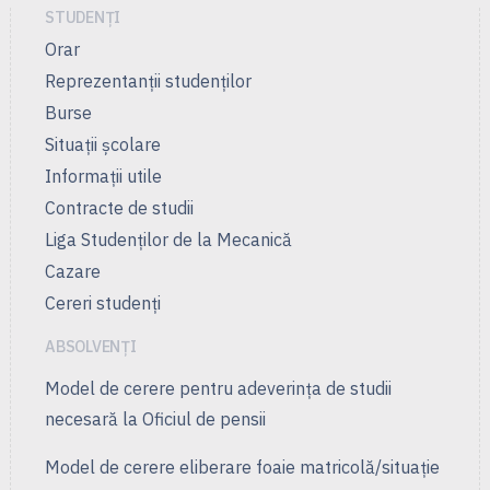
STUDENȚI
Orar
Reprezentanţii studenţilor
Burse
Situații școlare
Informații utile
Contracte de studii
Liga Studenţilor de la Mecanică
Cazare
Cereri studenți
ABSOLVENȚI
Model de cerere pentru adeverința de studii
necesară la Oficiul de pensii
Model de cerere eliberare foaie matricolă/situație